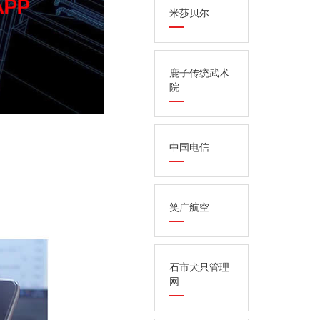
米莎贝尔
鹿子传统武术
院
中国电信
笑广航空
石市犬只管理
网