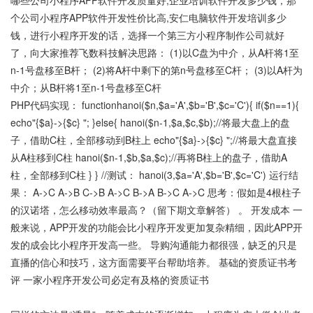
哪些公司小程序APP软件开发质量好,企业培训软件开发多少钱，那
个公司小程序APP软件开发性价比高,安仁电脑软件开发培训多少
钱，进行小程序开发的话，选择一个第三方小程序制作公司就好
了，向大家推荐飞数科技解决思路： (1)以C盘为中介，从A杆将1至
n-1号盘移至B杆； (2)将A杆中剩下的第n号盘移至C杆； (3)以A杆为
中介；从B杆将1至n-1号盘移至C杆
PHP代码实现： functionhanoi($n,$a='A',$b='B',$c='C'){ if($n==1){
echo"{$a}->{$c} "; }else{ hanoi($n-1,$a,$c,$b);//将最大盘上的盘
子，借助C柱，全部移动到B柱上 echo"{$a}->{$c} ";//将最大盘直接
从A柱移到C柱 hanoi($n-1,$b,$a,$c);//再将B柱上的盘子，借助A
柱，全部移到C柱 } } //测试： hanoi(3,$a='A',$b='B',$c='C') 运行结
果： A->C A->B C->B A->C B->A B->C A->C 思考：假如是4根柱子
的汉诺塔，怎么移动效率最高？（留下期文章解答） 。 开发成本 一
般来说，APP开发的功能会比小程序开发更加复杂精细，因此APP开
发的成会比小程序开发高一些。 导购沟通能力都很强，缺乏的只是
直播的信心和技巧，这方面需要平台帮助培养。 基础的资质证书考
评 一家小程序开发公司必定有及格的资质证书