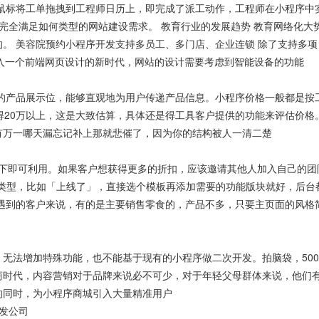
过鼠标将工单拖拽到工程师日历上，即完成了派工动作，工程师在小程序中
性能完全满足如何类型的网站建设需求。 教育行业的发展趋势 教育网络化
。 美容院预约小程序开发支持多员工、多门店、企业连锁 除了支持多
在进入一个前端网页设计的新时代，网站的设计需要考虑到智能设备的功能
茂的产品展示位，能够直观地为用户传递产品信息。小程序价格一般都是按
得20万以上，这是大致估算，具体还是得工具客户提供的功能来评估价格
有万一哪天漏忘记补上那就悲催了，因为你的结构被人一清二楚
况下即可利用。如果客户想获得更多的折扣，应该邀请其他人加入自己的团
的类型，比如「上线了」，直接选个模板再添加需要的功能版块就好，后台
司遇到的客户来说，有的是主要销售零食的，产品不多，只要主页面的风格
无法增加特殊功能，也不能基于现有的小程序做二次开发。拍脑袋，500
电商时代，内容营销对于品牌来说必不可少，对于年轻父母群体来说，他们
的同时，为小程序商城引入大量精准用户
开发公司