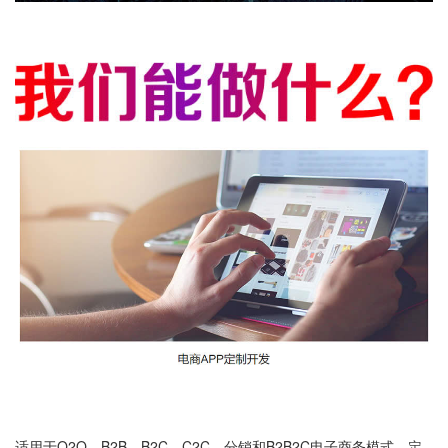
适用于O2O、B2B、B2C、C2C，分销和B2B2C电子商务模式，定