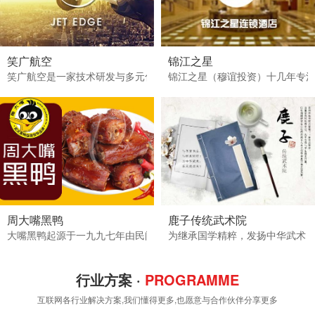
笑广航空
锦江之星
笑广航空是一家技术研发与多元化商贸相结合的有限责任公司。业务范
锦江之星（穆谊投资）十几年专
周大嘴黑鸭
鹿子传统武术院
大嘴黑鸭起源于一九九七年由民间卤菜大师将秘方带到武汉开设家“大嘴
为继承国学精粹，发扬中华武术
行业方案 ·
PROGRAMME
互联网各行业解决方案,我们懂得更多,也愿意与合作伙伴分享更多