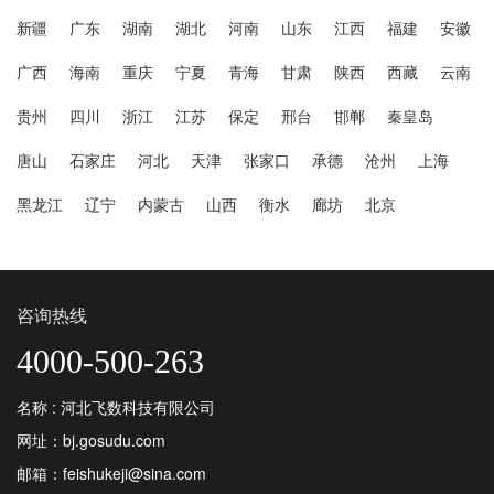
新疆
广东
湖南
湖北
河南
山东
江西
福建
安徽
广西
海南
重庆
宁夏
青海
甘肃
陕西
西藏
云南
贵州
四川
浙江
江苏
保定
邢台
邯郸
秦皇岛
唐山
石家庄
河北
天津
张家口
承德
沧州
上海
黑龙江
辽宁
内蒙古
山西
衡水
廊坊
北京
咨询热线
4000-500-263
名称 : 河北飞数科技有限公司
网址：bj.gosudu.com
邮箱：feishukeji@sina.com