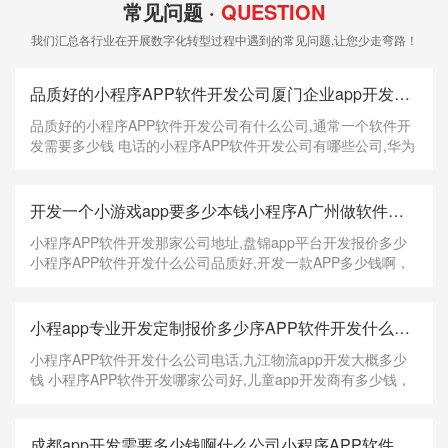
常见问题 ·
QUESTION
我们汇总各行业在开展数字化转型过程中遇到的常见问题,让您少走弯路！
品质好的小程序APP软件开发公司厦门企业app开发大概多少钱有什么公司,通常一个软件开发需要多少钱河北麻将软件开发多少钱
品质好的小程序APP软件开发公司有什么公司,通常一个软件开
发需要多少钱 电话的小程序APP软件开发公司有哪些公司,华为
软件开发本科多少钱，好的小程序APP软件开发公司有哪个公
司,软件开发需要多少时间，在这个颜值即正义的年代，用户界
面美不美观是块敲门砖 北京微信小程序开发
开发一个小游戏app要多少本钱小程序A广州做软件开发多少钱PP软件开发那家公司地址,盘锦app平台开发报价多少
小程序APP软件开发那家公司地址,盘锦app平台开发报价多少
小程序APP软件开发什么公司品质好,开发一款APP多少钱啊，
小程序APP软件开发那个公司价格,滴滴app开发价格多少，餐
饮外卖小程序模板外卖配送功能： 配送价：设置起送价，设置
梯度价格（按配送范围设置价格地图） 配送查
小程app专业开发定制报价多少序APP软件开发什么公司电话,九江物流app开发大概多少钱开发一款类似淘宝的APP多少钱
小程序APP软件开发什么公司电话,九江物流app开发大概多少
钱 小程序APP软件开发哪家公司好,儿童app开发商有多少钱，
小程序APP软件开发那个公司品质好,软件开发需要多少资金，
3.Hash比较 "0e132456789"=="0e7124511451155" //true
"0e123456abc"=="0e1dddada" //false "0e1abc"
成都app开发需要多少钱啊什么公司小程序APP软件长沙电脑软件开发大概要多少钱开发性价比高,软件开发行业税负率应该是多少