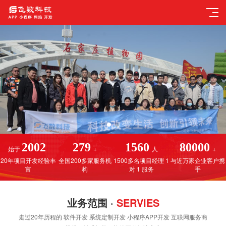
2002
279
1560
80000
始于
+
人
+
20年项目开发经验丰
全国200多家服务机
1500多名项目经理 1
与近万家企业客户携
富
构
对 1 服务
手
业务范围 ·
SERVIES
走过20年历程的 软件开发 系统定制开发 小程序APP开发 互联网服务商